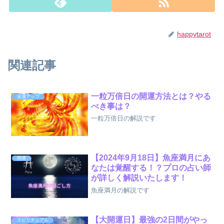
happytarot
関連記事
一粒万倍日の開運方法とは？やる
金運アップ
べき事は？
一粒万倍日の解説です
【2024年9月18日】魚座満月にあ
開運
なたは覚醒する！？プロの占い師
が詳しく解説いたします！
魚座満月の解説です
【大開運日】最強の2日間がやっ
スピリチュアル