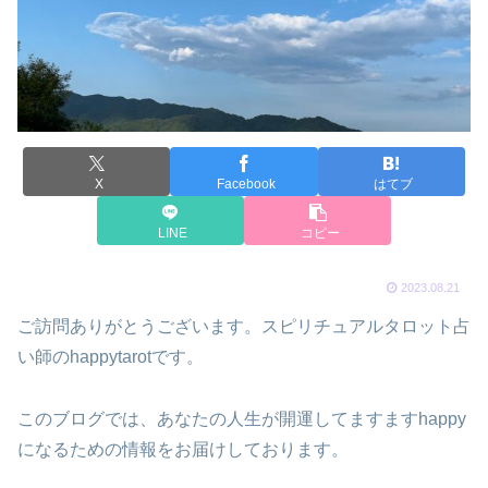
X
Facebook
はてブ
LINE
コピー
2023.08.21
ご訪問ありがとうございます。スピリチュアルタロット占
い師のhappytarotです。
このブログでは、あなたの人生が開運してますますhappy
になるための情報をお届けしております。