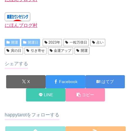
にほんブログ村
開運
開運日
2023年
一粒万倍日
占い
寅の日
引き寄せ
金運アップ
開運
シェアする
X
Facebook
はてブ
LINE
コピー
happytarotをフォローする