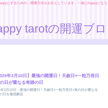
appyにするための、開運方法をお伝えしています。一緒にhappyにな
appy tarotの開運ブ
2025年3月10日】最強の開運日！天赦日×一粒万倍日
寅の日が重なる奇跡の日
25年3月10日：最強の開運日！天赦日×一粒万倍日×寅の日が重なる
の日を徹底解説