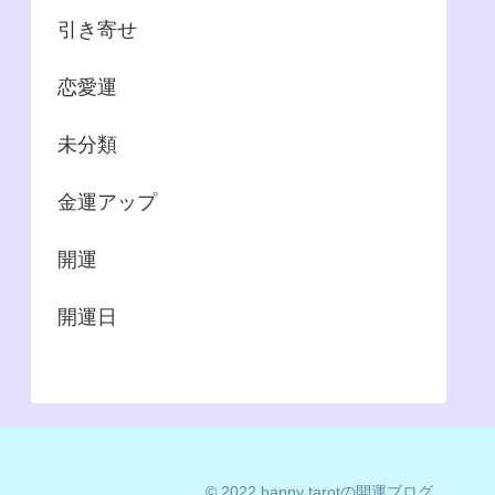
引き寄せ
恋愛運
未分類
金運アップ
開運
開運日
© 2022 happy tarotの開運ブログ.