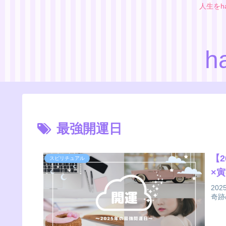
人生をh
h
最強開運日
【
スピリチュアル
×
20
奇跡