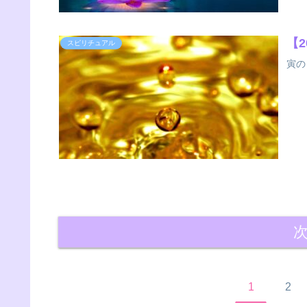
【
スピリチュアル
寅の
1
2