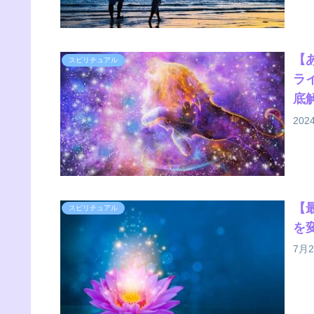
【
スピリチュアル
ラ
底
20
【
スピリチュアル
を
7月