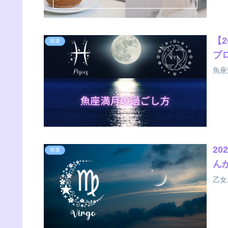
【
開運
プ
魚座
2
開運
ん
乙女