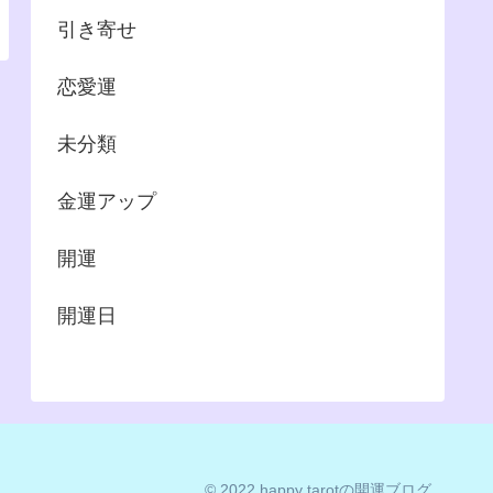
引き寄せ
恋愛運
未分類
金運アップ
開運
開運日
© 2022 happy tarotの開運ブログ.