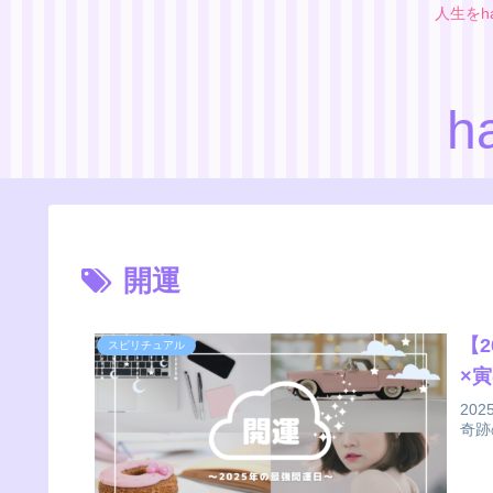
人生をh
h
開運
【
スピリチュアル
×
20
奇跡