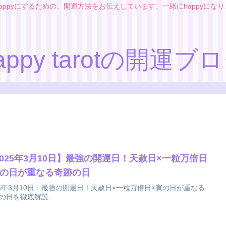
appyにするための、開運方法をお伝えしています。一緒にhappyにな
appy tarotの開運ブ
2025年3月10日】最強の開運日！天赦日×一粒万倍日
寅の日が重なる奇跡の日
25年3月10日：最強の開運日！天赦日×一粒万倍日×寅の日が重なる
の日を徹底解説