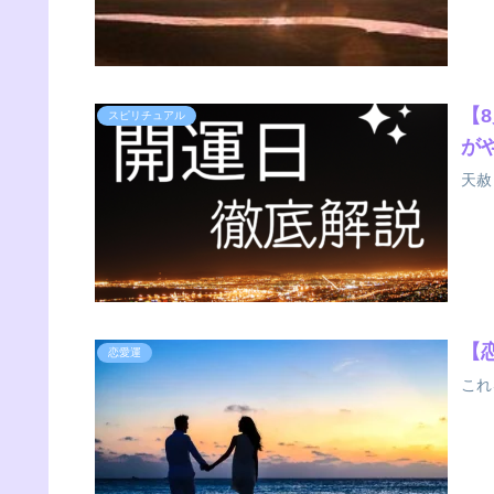
【
スピリチュアル
が
天赦
【
恋愛運
これ