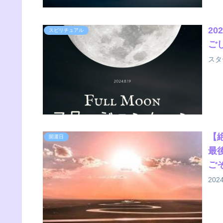
2
スピリチュアル
ご
スタ
【
開運日
最
ご
20