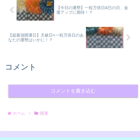
【今日の運勢】一粒万倍日&巳の日、金
運アップに期待！？
【超最強開運日】天赦日×一粒万倍日のあ
なたの運勢はいかに！？
コメント
コメントを書き込む
ホーム
開運