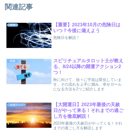
関連記事
【重要】2023年10月の危険日は
開運
いつ？今後に備えよう
危険日を解説！
スピリチュアルタロット士が教え
開運
る、8/24以降の開運アクション2
つ！
秋に向けて、徐々に宇宙は変化していま
す。その流れを上手に掴み、幸せガール
になる方法を2つご紹介します
【大開運日】2023年最後の天赦
金運アップ
日がやって来る！それまでの過ご
し方を徹底解説！
2023年最後の天赦日がやってくる！それ
までの過ごし方を解説します