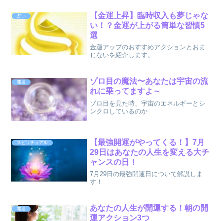
【金運上昇】臨時収入も夢じゃな
占い
い！？金運が上がる簡単な習慣5
選
金運アップのおすすめアクションとおま
じないを紹介します。
ゾロ目の魔法〜あなたは宇宙の流
開運
れに乗ってますよ～
ゾロ目を見た時、宇宙のエネルギーとシ
ンクロしているのか
【最強開運がやってくる！】7月
スピリチュアル
29日はあなたの人生を変える大チ
ャンスの日！
7月29日の最強開運日について解説しま
す！
あなたの人生が開運する！朝の開
開運
運アクション3つ