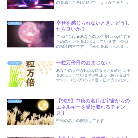
のを感じた事は無いでしょうか？春とい
う季節は、草が生え、花が芽吹き、虫や
動物が目を覚まし、様々な命が活発にな
ります「冬の間良くがまんしたね、さあ
動いていいよ」と神様から...
幸せを感じられないとき、どうし
未分類
たら良いか？
こんにちは★あなたの人生をhappyにする
ためのヒントをお伝えしています！今日
の相談内容です！「幸せを感じられませ
ん。何をやってもうまく行かないです。
どうやったら幸せになりますか？」とい
うものでしたとてもシンプルですが、な
一粒万倍日のおまじない
未分類
かなか答えが見つか...
あなたの人生がhappyになるためのヒント
をお伝えしています♪明日は一粒万倍日で
す✨✨一粒が万粒へと実る日と言われてい
ます！！なので、この日にやった事は、
とても良い結果になりやすいですよ目標
達成しやすいので、何かを達成したい方
はやってみてく...
【9/29】中秋の名月は宇宙からの
未分類
エネルギーを受け取れるチャン
ス！
中秋の名月の解説してます