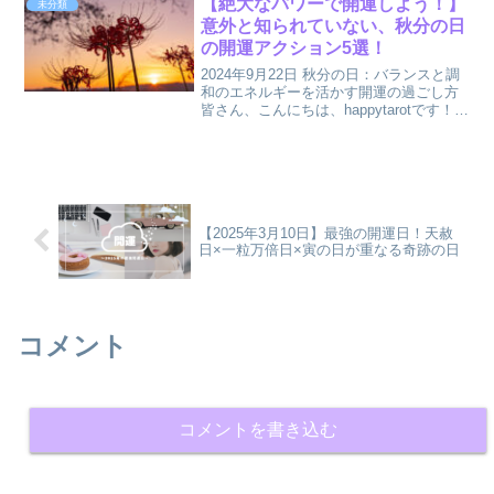
【絶大なパワーで開運しよう！】
未分類
意外と知られていない、秋分の日
の開運アクション5選！
2024年9月22日 秋分の日：バランスと調
和のエネルギーを活かす開運の過ごし方
皆さん、こんにちは、happytarotです！今
回は2024年9月22日に訪れる秋分の日に
ついてお話しします。秋分の日は、昼と
夜の長さが同じになる特別な日であり...
【2025年3月10日】最強の開運日！天赦
日×一粒万倍日×寅の日が重なる奇跡の日
コメント
コメントを書き込む