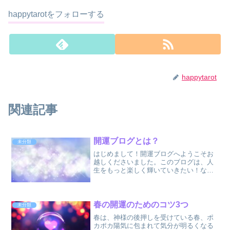
happytarotをフォローする
happytarot
関連記事
開運ブログとは？
未分類
はじめまして！開運ブログへようこそお
越しくださいました。このブログは、人
生をもっと楽しく輝いていきたい！なの
に…現実はなかなかうまく行かない…と
いう方向けのブログです何かを変えれ
ば、もっと人生が楽しくなるのはわかっ
ているんだけど、何を変えた...
春の開運のためのコツ3つ
未分類
春は、神様の後押しを受けている春、ポ
カポカ陽気に包まれて気分が明るくなる