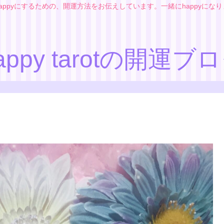
appyにするための、開運方法をお伝えしています。一緒にhappyにな
appy tarotの開運ブ