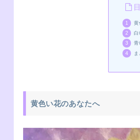
黄
白
青
ま
黄色い花のあなたへ